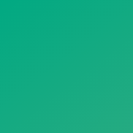
遥想公瑾当年，小乔初嫁了，雄姿英发。
羽扇纶巾，谈笑间，樯橹灰飞烟灭。
故国神游，多情应笑我，早生华发。
人生如梦，一尊还酹江月。